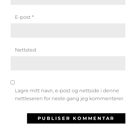
E-post
*
Nettsted
Lagre mitt navn, e-post og nettside i denne
nettleseren for neste gang jeg kommenterer.