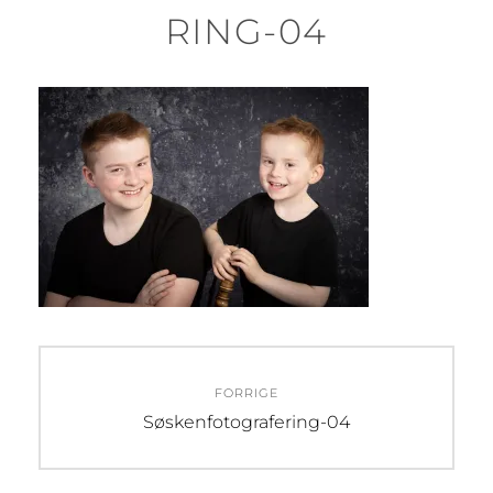
RING-04
Innleggsnavigasjon
FORRIGE
Forrige
Søskenfotografering-04
innlegg: