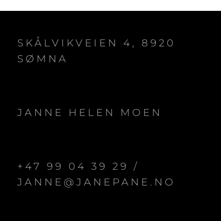
SKÅLVIKVEIEN 4, 8920
SØMNA
JANNE HELEN MOEN
+47 99 04 39 29 /
JANNE@JANEPANE.NO