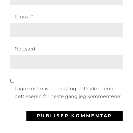
E-post
*
Nettsted
Lagre mitt navn, e-post og nettside i denne
nettleseren for neste gang jeg kommenterer.