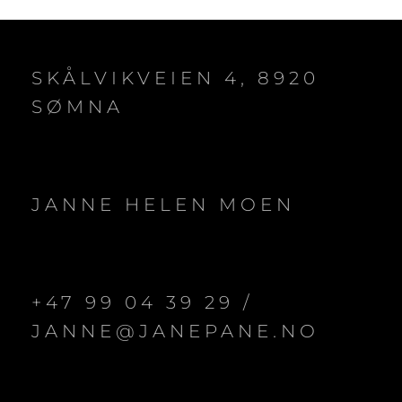
SKÅLVIKVEIEN 4, 8920
SØMNA
JANNE HELEN MOEN
+47 99 04 39 29 /
JANNE@JANEPANE.NO