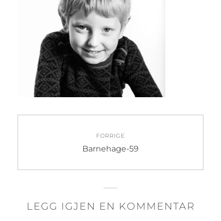
Innleggsnavigasjon
FORRIGE
Forrige
Barnehage-59
innlegg:
LEGG IGJEN EN KOMMENTAR