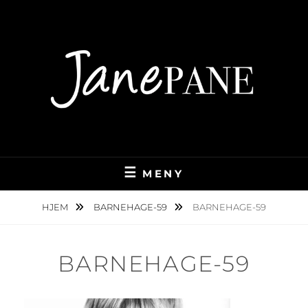
Hopp
over
til
innhold
FOTOGRAF PÅ SØR-HELGELAND
JANEPANE PHOTO
MENY
HJEM
BARNEHAGE-59
BARNEHAGE-59
BARNEHAGE-59